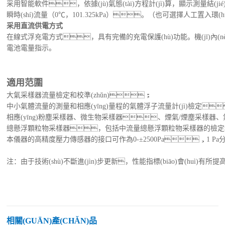
采用智能軟件，依據(jù)氣態(tài)方程計(jì)算，顯示測量結(jié)果
瞬時(shí)流量（0℃，101.325kPa）。（也可選擇人工置入環
采用直流供電方式
在線式浮充電方式，具有完備的充電保護(hù)功能。機(jī)內(nè
電池電量指示。
適用范圍
大氣采樣器流量檢定和校準(zhǔn)；
中小氣體流量的測量和相應(yīng)量程的氣體浮子流量計(jì)檢定
相應(yīng)粉塵采樣器、微生物采樣器、煙氣/煙塵采樣器、氣
總懸浮顆粒物采樣器，包括中流量總懸浮顆粒物采樣器的檢定和校
本儀器的高精度壓力傳感器的接口可作為0-±2500Pa，1 Pa
注：由于技術(shù)不斷進(jìn)步更新，性能指標(biāo)會(huì)有
相關(GUĀN)產(CHǍN)品