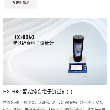
核輻射檢測
HX-8060智能綜合電子流量計(jì)
本儀器適用于計(jì)量、廠礦、環(huán)境保護(hù)、勞動
(dòng)衛(wèi)生、科學(xué)研究、氣象等有關