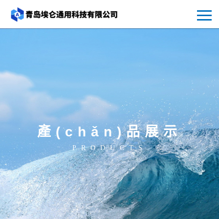
產(chǎn)品展示
PRODUCTS