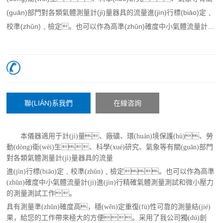
(guān)部門對各類氣體測量計(jì)量器具的流量進(jìn)行標(biāo)定﹑
校準(zhǔn)﹑檢定。也可以作為高準(zhǔn)確度中小氣體流量計(jì)
進(jìn)行精確氣體測量測試和微小壓力的測量測試工作。具有測量準
(zhǔn)確度高，穩(wěn)定重復(fù)性可靠的測量結(jié)果，
給您的工作帶來極大的方便。采用了我公司獨(dú)創
(chuàng)的合成技術(shù)，均勻的聚合物填料顆粒，所得
到的柱效具有非常高的離子交換容量。專利的表面化學(xué)技術
聯(LIÁN)系我們
在線咨詢
(shù)可消除生物分子與填料之間的非特異性相互作用，從而達
(dá)到優(yōu)異的分離效率、選擇性和分離能力，通過調
本儀器適用于計(jì)量、廠礦、環(huán)境保護(hù)、勞
(diào)整孔結(jié)構(gòu)以及采用可控的表面化學(xué)技術(shù)使
動(dòng)衛(wèi)生、科學(xué)研究、氣象等有關(guān)部門
分離容量具有可調(diào)性。
對各類氣體測量計(jì)量器具的流量
進(jìn)行標(biāo)定﹑校準(zhǔn)﹑檢定。也可以作為高準
(zhǔn)確度中小氣體流量計(jì)進(jìn)行精確氣體測量測試和微小壓力
的測量測試工作。
具有測量準(zhǔn)確度高，穩(wěn)定重復(fù)性可靠的測量結(jié)
果，給您的工作帶來極大的方便。采用了我公司獨(dú)創